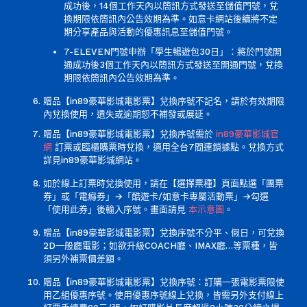
成功後，14個工作天內以簡訊方式發送至儲值門號，兌
換期限依簡訊內公告效期為準。如意卡網站後續將不定
期分享產品與活動的優惠訊息至儲值門號。
7-ELEVEN門號申辦「學生暢遊包30日」：將於門號開
通成功後3個工作天內以簡訊方式發送至開通門號，兌換
期限依簡訊內公告效期為準。
贈品【in89豪華影城電影票】兌換序號不記名，請於有效期限
內兌換使用，遺失或逾期恕不補發或展延。
贈品【in89豪華影城電影票】兌換序號需於
in89豪華影城官
網
訂票或臨櫃購票時兌換，適用全台7間連鎖據點。兌換方式
詳見in89豪華影城網站。
如於線上訂票時兌換使用，請在【選擇票種】頁面點選「團票
券」或「電癮券」→「酷遊卡/如意卡專屬活動票」→勾選
「使用此券」後輸入序號。畫面請見
本示意圖
。
贈品【in89豪華影城電影票】兌換序號不分平、假日，可兌換
2D一般廳電影；如欲升級COACH廳、IMAX廳…等票種，皆
須另外補票價差額。
贈品【in89豪華影城電影票】兌換序號：訂購一張電影票限使
用乙組優惠序號。使用優惠序號線上兌換，皆需另外支付線上