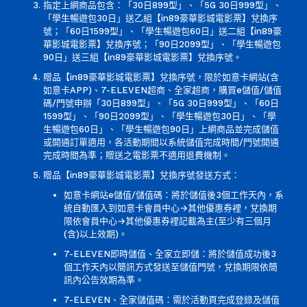
指定上網商品包含：「30日899型」、「5G 30日999型」、
「學生暢遊包30日」
送乙組【in89豪華影城電影票】兌換序
號；「60日1599型」、「學生暢遊包60日」送二組【in89豪
華影城電影票】兌換序號；「90日2099型」、「學生暢遊包
90日」送三組【in89豪華影城電影票】兌換序號。
贈品【in89豪華影城電影票】兌換序號，限於如意卡網站(含
如意卡APP)、7-ELEVEN超商、全家超商，購買e儲值/儲值
碼/門號申辦「30日899型」、「5G 30日999型」、「60日
1599型」、「90日2099型」、「學生暢遊包30日」、「學
生暢遊包60日」、「學生暢遊包90日」上網商品並完成儲值
或開通訂單適用，各活動期間以系統儲值完成時間/門號開通
完成時間為準；贈送之電影票不適用退費機制。
贈品【in89豪華影城電影票】兌換序號發送方式：
如意卡網站e儲值/儲值碼：將於儲值後3個工作天內，系
統自動匯入到如意卡會員中心→其他優惠券裡，兌換期
限依會員中心→其他優惠券裡記載為主(至少有三個月
(含)以上效期)。
7-ELEVEN即時儲值、全家立即儲：將於儲值成功後3
個工作天內以簡訊方式發送至儲值門號，兌換期限依簡
訊內公告效期為準。
7-ELEVEN、全家儲值碼：需於活動頁完成登錄及儲值