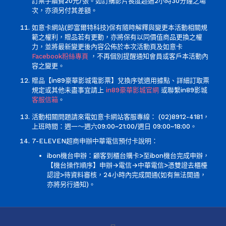
訂票手續費20元/張。如訂購影片長度超過2小時30分鐘之場
次，亦須另付其差額。
如意卡網站(即富爾特科技)保有隨時解釋與變更本活動相關規
範之權利，贈品若有更動，亦將保有以同價值商品更換之權
力，並將最新變更後內容公佈於本次活動頁及如意卡
Facebook粉絲專頁
，不再個別提醒通知會員或客戶本活動內
容之變更。
贈品【in89豪華影城電影票】兌換序號適用據點、詳細訂取票
規定或其他未盡事宜請上
in89豪華影城官網
或聯繫in89影城
客服信箱
。
活動相關問題請來電如意卡網站客服專線： (02)8912-4181，
上班時間：週一～週六09:00~21:00/週日 09:00~18:00。
7-ELEVEN超商申辦中華電信預付卡說明：
ibon機台申辦：顧客到櫃台購卡>至ibon機台完成申辦，
【機台操作順序】申辦→電信→中華電信>憑雙證去櫃檯
認證>待資料審核，24小時內完成開通(如有無法開通，
亦將另行通知)。