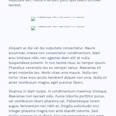
vulputate elit. Fusce interdum justo quis libero ultricies
laoreet.
Aliquam ac dui vel dui vulputate consectetur. Mauris
accumsan, massa non consectetur condimentum, diam
arcu tristique nibh, nec egestas diam elit at nulla.
Suspendisse potenti. In non lacinia risus, ac tempor ipsum.
Phasellus venenatis leo eu semper varius. Maecenas sit
amet molestie leo. Morbi vitae urna mauris. Nulla nec
tortor vitae eros iaculis hendrerit aliquet non urna. Nulla sit
amet vestibulum magna, eget pulvinar libero.
Vivamus in diam turpis. In condimentum maximus tristique.
Maecenas non laoreet odio. Fusce lobortis porttitor purus,
vel vestibulum libero pharetra vel. Pellentesque lorem
augue, fermentum nec nibh et, fringilla sollicitudin orci.
Integer pharetra magna non ante blandit lobortis. Sed
mollis consequat eleifend. Aliquam consectetur orci eget